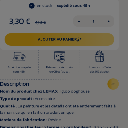
en stock -
expédié sous 48h
3,30 €
−
+
4,13 €
AJOUTER AU PANIER
Expédition rapide
Paiements sécurisés
Livraison offerte
sous 48h
en CB et Paypal
dès 65€ d’achat
Description
Nom du produit chez LEMAX
: Igloo doghouse
Type de produit
: Accessoire.
Qualité :
La peinture et les détails ont été entièrement faits à
la main, ce qui en fait un produit unique.
Matière de fabrication :
Résine.
Dimensions (hauteur x largeur x profondeur)
: 3.3 x 5.2 x 4.3