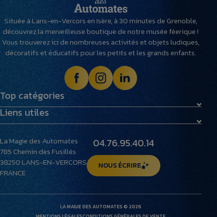
Située à Lans-en-Vercors en Isère, à 30 minutes de Grenoble,
découvrez la merveilleuse boutique de notre musée féerique !
Vous trouverez ici de nombreuses activités et objets ludiques,
décoratifs et éducatifs pour les petits et les grands enfants.
Top catégories
Liens utiles
Maquettes
Peluches
Livraison et retours
Villages miniatures
La Magie des Automates
04.76.95.40.14
Foire aux questions
785 Chemin des Fusillés
Le musée
38250
LANS-EN-VERCORS
NOUS ÉCRIRE
FRANCE
LA MAGIE DES AUTOMATES © 2026
MENTIONS LÉGALES
CONDITIONS GÉNÉRALES DE VENTE