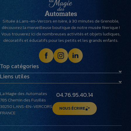
Située à Lans-en-Vercors en Isère, à 30 minutes de Grenoble,
découvrez la merveilleuse boutique de notre musée féerique !
Vous trouverez ici de nombreuses activités et objets ludiques,
décoratifs et éducatifs pour les petits et les grands enfants.
Top catégories
Liens utiles
Maquettes
Peluches
Livraison et retours
Villages miniatures
La Magie des Automates
04.76.95.40.14
Foire aux questions
785 Chemin des Fusillés
Le musée
38250
LANS-EN-VERCORS
NOUS ÉCRIRE
FRANCE