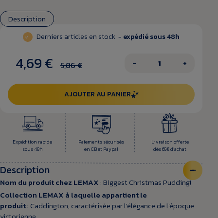
Description
Derniers articles en stock -
expédié sous 48h
4,69 €
−
+
5,86 €
AJOUTER AU PANIER
Expédition rapide
Paiements sécurisés
Livraison offerte
sous 48h
en CB et Paypal
dès 65€ d’achat
Description
Nom du produit chez LEMAX
: Biggest Christmas Pudding!
Collection LEMAX à laquelle appartient le
produit
: Caddington, caractérisée par l'élégance de l'époque
victorienne.