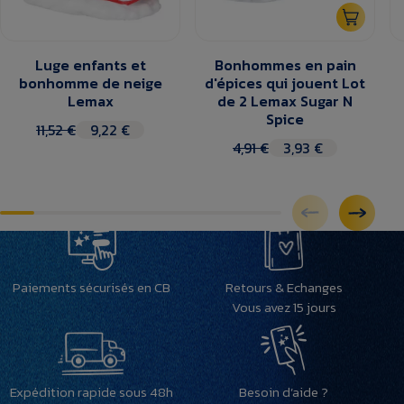
Luge enfants et
Bonhommes en pain
bonhomme de neige
d'épices qui jouent Lot
Lemax
de 2 Lemax Sugar N
Spice
11,52 €
9,22 €
4,91 €
3,93 €
Paiements sécurisés en CB
Retours & Echanges
Vous avez 15 jours
Expédition rapide sous 48h
Besoin d’aide ?