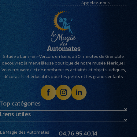
Appelez-nous !
Située à Lans-en-Vercors en Isère, à 30 minutes de Grenoble,
découvrez la merveilleuse boutique de notre musée féerique !
Vous trouverez ici de nombreuses activités et objets ludiques,
décoratifs et éducatifs pour les petits et les grands enfants.
Top catégories
Liens utiles
Maquettes
Peluches
Livraison et retours
Villages miniatures
La Magie des Automates
04.76.95.40.14
Foire aux questions