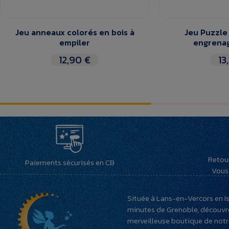
Jeu anneaux colorés en bois à
Jeu Puzzle
empiler
engrenag
12,90 €
13
Retou
Paiements sécurisés en CB
Vous 
Située à Lans-en-Vercors en Is
minutes de Grenoble, découvr
merveilleuse boutique de not