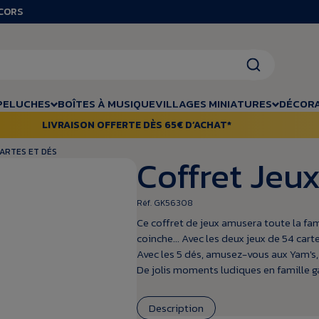
RCORS
PELUCHES
BOÎTES À MUSIQUE
VILLAGES MINIATURES
DÉCORA
LIVRAISON OFFERTE DÈS 65€ D’ACHAT*
CARTES ET DÉS
Coffret Jeux
Réf. GK56308
Ce coffret de jeux amusera toute la famil
coinche... Avec les deux jeux de 54 cartes
Avec les 5 dés, amusez-vous aux Yam's
De jolis moments ludiques en famille ga
Description