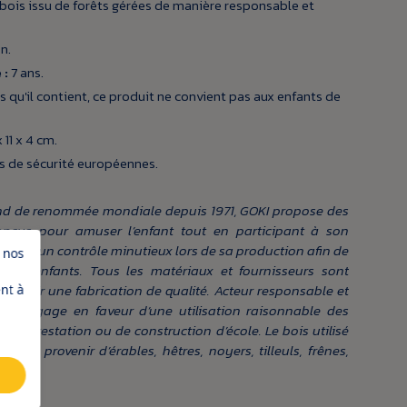
bois issu de forêts gérées de manière responsable et
n.
 :
7 ans.
s qu'il contient, ce produit ne convient pas aux enfants de
 11 x 4 cm.
 de sécurité européennes.
nd de renommée mondiale depuis 1971, GOKI propose des
conçus pour amuser l’enfant tout en participant à son
bjet d'un contrôle minutieux lors de sa production afin de
 nos
 des enfants. Tous les matériaux et fournisseurs sont
rantir une fabrication de qualité. Acteur responsable et
nt à
I s’engage en faveur d’une utilisation raisonnable des
e reforestation ou de construction d’école. Le bois utilisé
peut provenir d’érables, hêtres, noyers, tilleuls, frênes,