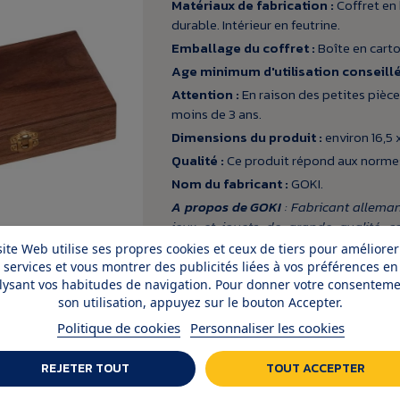
Matériaux de fabrication :
Coffret en 
durable. Intérieur en feutrine.
Emballage du coffret :
Boîte en carto
Age minimum d'utilisation conseillé
Attention :
En raison des petites pièce
moins de 3 ans.
Dimensions du produit :
environ 16,5 x
Qualité :
Ce produit répond aux normes
Nom du fabricant :
GOKI.
A propos de GOKI
: Fabricant allema
jeux et jouets de grande qualité, 
développement. Chaque produit fait l'o
site Web utilise ses propres cookies et ceux de tiers pour améliorer
répondre aux exigences de sécurité
services et vous montrer des publicités liées à vos préférences en
soigneusement sélectionnés afin de ga
lysant vos habitudes de navigation. Pour donner votre consenteme
son utilisation, appuyez sur le bouton Accepter.
respectueux de l’environnement, GOK
ressources et participe à des projets d
Politique de cookies
Personnaliser les cookies
dans la fabrication des produits GOKI 
pins, bouleaux ou hévéas.
REJETER TOUT
TOUT ACCEPTER