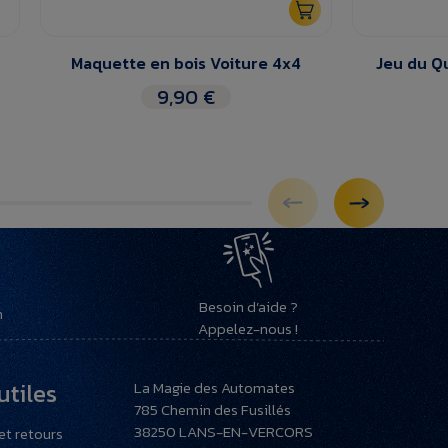
Maquette en bois Voiture 4x4
Jeu du Qu
9,90 €
Besoin d’aide ?
h
Appelez-nous !
utiles
La Magie des Automates
785 Chemin des Fusillés
38250
LANS-EN-VERCORS
et retours