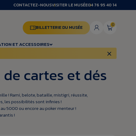
CONTACTEZ-NOUS
VISITER LE MUSÉE
04 76 95 40 14
0
BILLETTERIE DU MUSÉE
TION ET ACCESSOIRES
 de cartes et dés
le ! Rami, belote, bataille, mistigri, réussite,
, les possibilités sont infinies !
, au 5000 ou encore au poker menteur !
rantis !