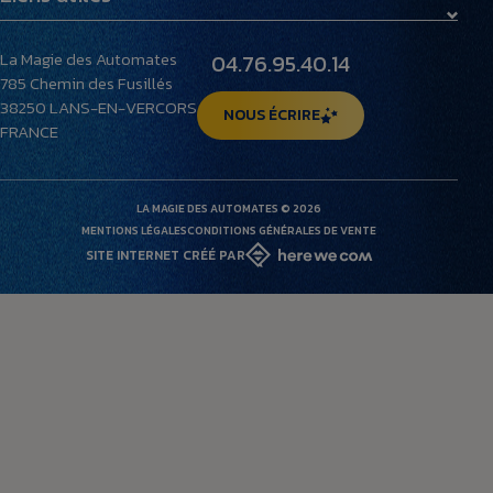
Maquettes
Peluches
Livraison et retours
Villages miniatures
La Magie des Automates
04.76.95.40.14
Foire aux questions
785 Chemin des Fusillés
Le musée
38250
LANS-EN-VERCORS
NOUS ÉCRIRE
FRANCE
LA MAGIE DES AUTOMATES © 2026
MENTIONS LÉGALES
CONDITIONS GÉNÉRALES DE VENTE
SITE INTERNET CRÉÉ PAR