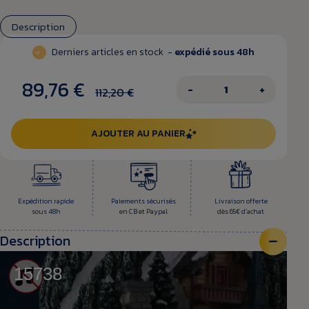
Description
Derniers articles en stock -
expédié sous 48h
89,76 €
−
+
112,20 €
AJOUTER AU PANIER
Expédition rapide
Paiements sécurisés
Livraison offerte
sous 48h
en CB et Paypal
dès 65€ d’achat
Description