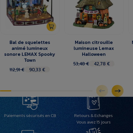
Bal de squelettes
Maison citrouille
animé lumineux
lumineuse Lemax
sonore LEMAX Spooky
Halloween
Town
53,48 €
42,78 €
112,91 €
90,33 €
Paiements sécurisés en CB
Retours & Echanges
Vous avez 15 jours