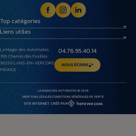
Top catégories
Liens utiles
Maquettes
Peluches
Livraison et retours
Villages miniatures
La Magie des Automates
04.76.95.40.14
Foire aux questions
785 Chemin des Fusillés
Le musée
38250
LANS-EN-VERCORS
NOUS ÉCRIRE
FRANCE
LA MAGIE DES AUTOMATES © 2026
MENTIONS LÉGALES
CONDITIONS GÉNÉRALES DE VENTE
SITE INTERNET CRÉÉ PAR