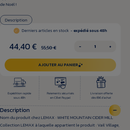
de Noël !
Description
Derniers articles en stock -
expédié sous 48h
44,40 €
−
+
55,50 €
AJOUTER AU PANIER
Expédition rapide
Paiements sécurisés
Livraison offerte
sous 48h
en CB et Paypal
dès 65€ d’achat
Description
Nom du produit chez LEMAX : WHITE MOUNTAIN CIDER MILL
Collection LEMAX à laquelle appartient le produit : Vail Village,