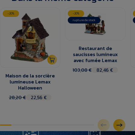
-20%
-20%
rupture de stock
Restaurant de
saucisses lumineux
avec fumée Lemax
103,08 €
82,46 €
Maison de la sorcière
lumineuse Lemax
Halloween
28,20 €
22,56 €