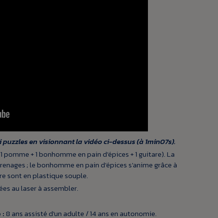
i puzzles en visionnant la vidéo ci-dessus (à 1min07s).
(1 pomme + 1 bonhomme en pain d'épices + 1 guitare). La
renages ; le bonhomme en pain d'épices s'anime grâce à
are sont en plastique souple.
es au laser à assembler.
 :
8 ans assisté d'un adulte / 14 ans en autonomie.