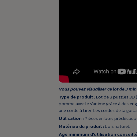
Vous pouvez visualiser ce lot de 3 min
Type de produit :
Lot de 3 puzzles 3D 
pomme avec le s'anime grâce à des eng
une corde à tirer. Les cordes de la guit
Utilisation :
Pièces en bois prédécoupé
Matériau du produit :
bois naturel.
Age minimum d'utilisation conseillé