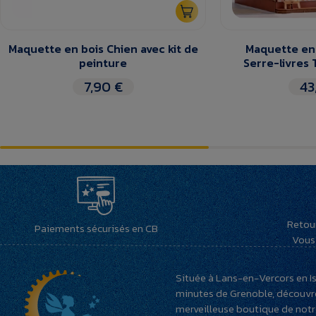
Maquette en bois Chien avec kit de
Maquette en
peinture
Serre-livres 
7,90 €
43
Retou
Paiements sécurisés en CB
Vous 
Située à Lans-en-Vercors en Is
minutes de Grenoble, découvr
merveilleuse boutique de not