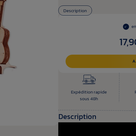
Description
en
17,9
A
Expédition rapide
sous 48h
Description