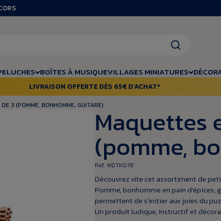
RCORS
PELUCHES
BOÎTES À MUSIQUE
VILLAGES MINIATURES
DÉCORA
LIVRAISON OFFERTE DÈS 65€ D’ACHAT*
 DE 3 (POMME, BONHOMME, GUITARE)
Maquettes e
(pomme, bo
Réf. WDTK078
Découvrez vite cet assortiment de peti
Pomme, bonhomme en pain d'épices, guit
permettent de s'initier aux joies du puz
Un produit ludique, instructif et décorat