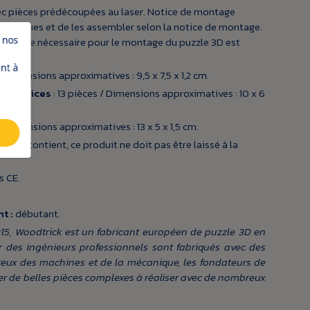
ec pièces prédécoupées au laser. Notice de montage
s des plaques et de les assembler selon la notice de montage.
 nos
. Tout le nécessaire pour le montage du puzzle 3D est
nt à
 / Dimensions approximatives : 9,5 x 7,5 x 1,2 cm.
n d'épices
: 13 pièces / Dimensions approximatives : 10 x 6
 / Dimensions approximatives : 13 x 5 x 1,5 cm.
 qu'il contient, ce produit ne doit pas être laissé à la
s CE.
t :
débutant.
5, Woodtrick est un fabricant européen de puzzle 3D en
 des ingénieurs professionnels sont fabriqués avec des
eux des machines et de la mécanique, les fondateurs de
er de belles pièces complexes à réaliser avec de nombreux