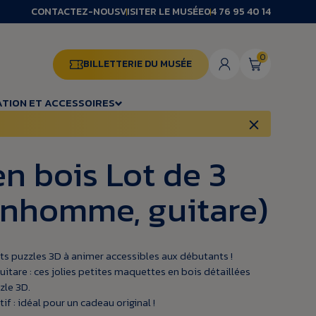
CONTACTEZ-NOUS
VISITER LE MUSÉE
04 76 95 40 14
0
BILLETTERIE DU MUSÉE
TION ET ACCESSOIRES
n bois Lot de 3
nhomme, guitare)
ts puzzles 3D à animer accessibles aux débutants !
are : ces jolies petites maquettes en bois détaillées
zle 3D.
if : idéal pour un cadeau original !