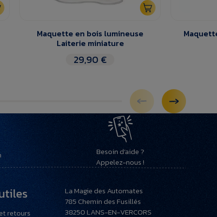
Maquette en bois lumineuse
Maquette
Laiterie miniature
29,90 €
Besoin d’aide ?
h
Appelez-nous !
utiles
La Magie des Automates
785 Chemin des Fusillés
38250
LANS-EN-VERCORS
et retours