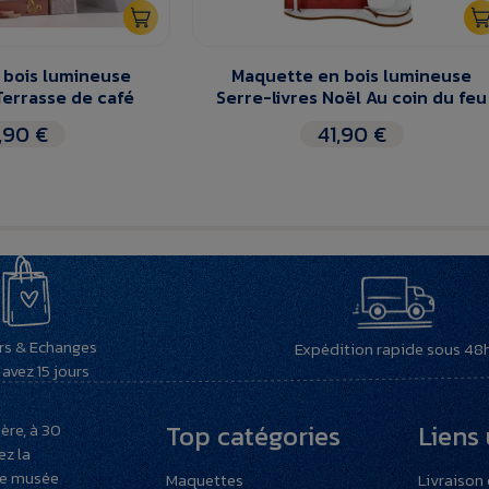
 bois lumineuse
Maquette en bois lumineuse
Terrasse de café
Serre-livres Noël Au coin du feu
,90 €
41,90 €
rs & Echanges
Expédition rapide sous 48
avez 15 jours
ère, à 30
Top catégories
Liens 
ez la
re musée
Maquettes
Livraison 