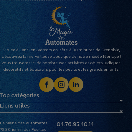
Située à Lans-en-Vercors en Isère, à 30 minutes de Grenoble,
découvrez la merveilleuse boutique de notre musée féerique !
Vous trouverez ici de nombreuses activités et objets ludiques,
décoratifs et éducatifs pour les petits et les grands enfants.
Top catégories
Liens utiles
Maquettes
Peluches
Livraison et retours
Villages miniatures
La Magie des Automates
04.76.95.40.14
Foire aux questions
785 Chemin des Fusillés
Le musée