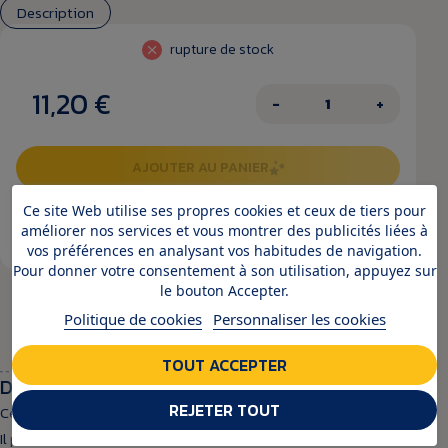
Description
rupture de stock
11,20 €
−
+
AJOUTER AU PANIER
Ce site Web utilise ses propres cookies et ceux de tiers pour
PRÉVENEZ-MOI LORSQUE LE
améliorer nos services et vous montrer des publicités liées à
PRODUIT EST DISPONIBLE
vos préférences en analysant vos habitudes de navigation.
Pour donner votre consentement à son utilisation, appuyez sur
le bouton Accepter.
Politique de cookies
Personnaliser les cookies
Expédition rapide
Paiements sécurisés
Livraison offerte
sous 48h
en CB et Paypal
dès 65€ d’achat
TOUT ACCEPTER
Description
REJETER TOUT
Ce miel est un produit issu de l'agriculture biologique.
Il provient des fleurs de lavande.