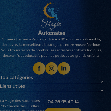
Située à Lans-en-Vercors en Isère, à 30 minutes de Grenoble,
découvrez la merveilleuse boutique de notre musée féerique !
Vous trouverez ici de nombreuses activités et objets ludiques,
décoratifs et éducatifs pour les petits et les grands enfants.
Top catégories
Liens utiles
Maquettes
Peluches
Livraison et retours
Villages miniatures
La Magie des Automates
04.76.95.40.14
Foire aux questions
785 Chemin des Fusillés
Le musée