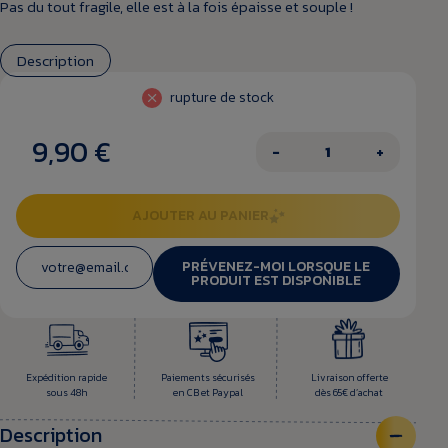
Pas du tout fragile, elle est à la fois épaisse et souple !
Description
rupture de stock
9,90 €
−
+
AJOUTER AU PANIER
PRÉVENEZ-MOI LORSQUE LE
PRODUIT EST DISPONIBLE
Expédition rapide
Paiements sécurisés
Livraison offerte
sous 48h
en CB et Paypal
dès 65€ d’achat
Description