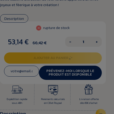
joyeux et féerique à votre création !
Description
rupture de stock
53,14 €
−
+
66,42 €
AJOUTER AU PANIER
PRÉVENEZ-MOI LORSQUE LE
PRODUIT EST DISPONIBLE
Expédition rapide
Paiements sécurisés
Livraison offerte
sous 48h
en CB et Paypal
dès 65€ d’achat
Description