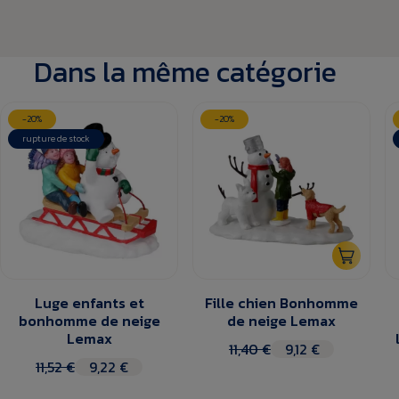
Dans la même catégorie
-20%
-20%
rupture de stock
Luge enfants et
Fille chien Bonhomme
bonhomme de neige
de neige Lemax
Lemax
11,40 €
9,12 €
11,52 €
9,22 €