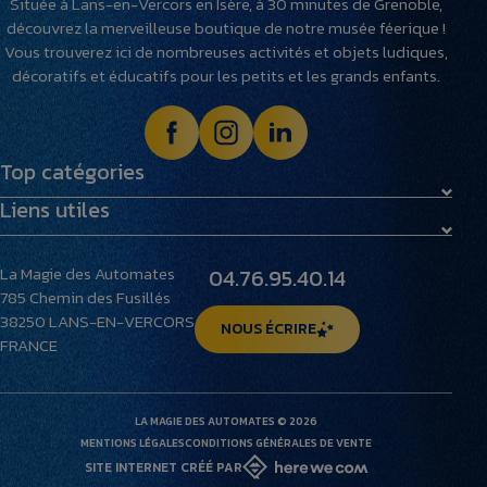
Située à Lans-en-Vercors en Isère, à 30 minutes de Grenoble,
découvrez la merveilleuse boutique de notre musée féerique !
Vous trouverez ici de nombreuses activités et objets ludiques,
décoratifs et éducatifs pour les petits et les grands enfants.
Top catégories
Liens utiles
Maquettes
Peluches
Livraison et retours
Villages miniatures
La Magie des Automates
04.76.95.40.14
Foire aux questions
785 Chemin des Fusillés
Le musée
38250
LANS-EN-VERCORS
NOUS ÉCRIRE
FRANCE
LA MAGIE DES AUTOMATES © 2026
MENTIONS LÉGALES
CONDITIONS GÉNÉRALES DE VENTE
SITE INTERNET CRÉÉ PAR