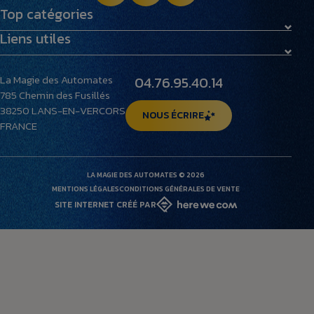
Top catégories
Liens utiles
Maquettes
Peluches
Livraison et retours
Villages miniatures
La Magie des Automates
04.76.95.40.14
Foire aux questions
785 Chemin des Fusillés
Le musée
38250
LANS-EN-VERCORS
NOUS ÉCRIRE
FRANCE
LA MAGIE DES AUTOMATES © 2026
MENTIONS LÉGALES
CONDITIONS GÉNÉRALES DE VENTE
SITE INTERNET CRÉÉ PAR