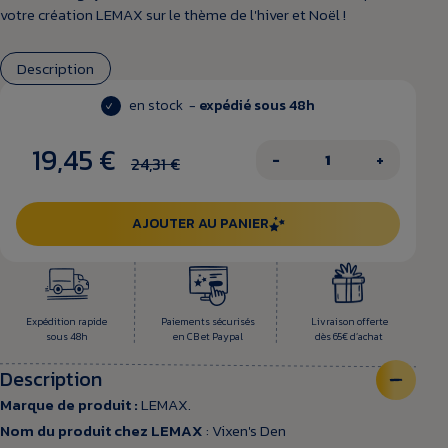
votre création LEMAX sur le thème de l'hiver et Noël !
Description
en stock -
expédié sous 48h
19,45 €
−
+
24,31 €
AJOUTER AU PANIER
Expédition rapide
Paiements sécurisés
Livraison offerte
sous 48h
en CB et Paypal
dès 65€ d’achat
Description
Marque de produit :
LEMAX.
Nom du produit chez LEMAX
: Vixen's Den