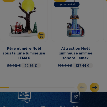
rupture de stock
Père et mère Noël
Attraction Noël
sous la lune lumineuse
lumineuse animée
LEMAX
sonore Lemax
28,20 €
22,56 €
196,34 €
137,44 €