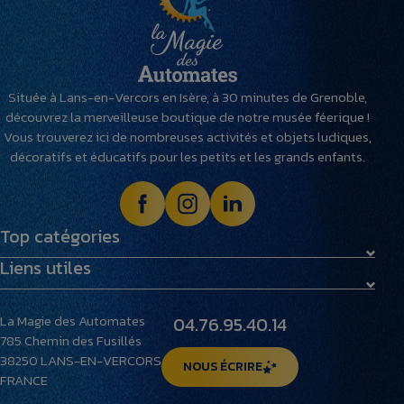
Située à Lans-en-Vercors en Isère, à 30 minutes de Grenoble,
découvrez la merveilleuse boutique de notre musée féerique !
Vous trouverez ici de nombreuses activités et objets ludiques,
décoratifs et éducatifs pour les petits et les grands enfants.
Top catégories
Liens utiles
Maquettes
Peluches
Livraison et retours
Villages miniatures
La Magie des Automates
04.76.95.40.14
Foire aux questions
785 Chemin des Fusillés
Le musée
38250
LANS-EN-VERCORS
NOUS ÉCRIRE
FRANCE