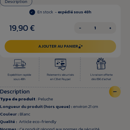
Description
En stock -
expédié sous 48h
19,90 €
−
+
AJOUTER AU PANIER
Expédition rapide
Paiements sécurisés
Livraison offerte
sous 48h
en CB et Paypal
dès 65€ d’achat
Description
Type de produit
: Peluche
Longueur du produit (hors queue) :
environ 21 cm
Couleur :
Blanc
Qualité :
Article eco-friendly
Normes :
Ce produit répond aux normes de sécurité