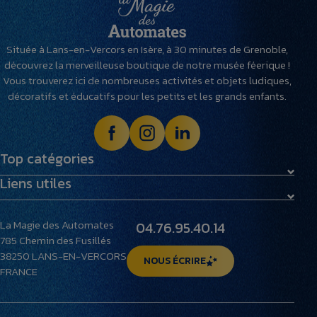
Située à Lans-en-Vercors en Isère, à 30 minutes de Grenoble,
découvrez la merveilleuse boutique de notre musée féerique !
Vous trouverez ici de nombreuses activités et objets ludiques,
décoratifs et éducatifs pour les petits et les grands enfants.
Top catégories
Liens utiles
Maquettes
Peluches
Livraison et retours
Villages miniatures
La Magie des Automates
04.76.95.40.14
Foire aux questions
785 Chemin des Fusillés
Le musée
38250
LANS-EN-VERCORS
NOUS ÉCRIRE
FRANCE