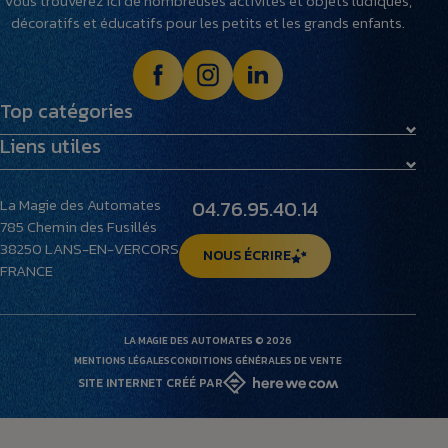
Vous trouverez ici de nombreuses activités et objets ludiques,
décoratifs et éducatifs pour les petits et les grands enfants.
Top catégories
Liens utiles
Maquettes
Peluches
Livraison et retours
Villages miniatures
La Magie des Automates
04.76.95.40.14
Foire aux questions
785 Chemin des Fusillés
Le musée
38250
LANS-EN-VERCORS
NOUS ÉCRIRE
FRANCE
LA MAGIE DES AUTOMATES © 2026
MENTIONS LÉGALES
CONDITIONS GÉNÉRALES DE VENTE
SITE INTERNET CRÉÉ PAR