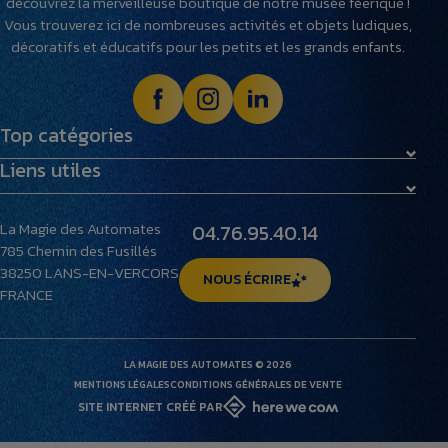
découvrez la merveilleuse boutique de notre musée féerique !
Vous trouverez ici de nombreuses activités et objets ludiques,
décoratifs et éducatifs pour les petits et les grands enfants.
Top catégories
Liens utiles
Maquettes
Peluches
Livraison et retours
Villages miniatures
La Magie des Automates
04.76.95.40.14
Foire aux questions
785 Chemin des Fusillés
Le musée
38250
LANS-EN-VERCORS
NOUS ÉCRIRE
FRANCE
LA MAGIE DES AUTOMATES © 2026
MENTIONS LÉGALES
CONDITIONS GÉNÉRALES DE VENTE
SITE INTERNET CRÉÉ PAR