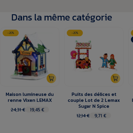
Dans la même catégorie
-20%
-20%
Maison lumineuse du
Puits des délices et
renne Vixen LEMAX
couple Lot de 2 Lemax
Sugar N Spice
24,31 €
19,45 €
12,14 €
9,71 €