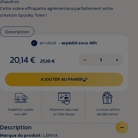
chaudron.
Cette scène effrayante agrémentera parfaitement votre
création Spooky Town !
Description
en stock -
expédié sous 48h
20,14 €
−
+
25,18 €
AJOUTER AU PANIER
Expédition rapide
Paiements sécurisés
Livraison offerte
sous 48h
en CB et Paypal
dès 65€ d’achat
Description
Marque du produit :
LEMAX.